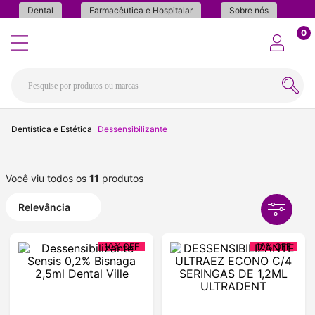
Dental
Farmacêutica e Hospitalar
Sobre nós
0
Dentística e Estética
Dessensibilizante
Você viu todos os
11
produtos
Relevância
10%
OFF
10%
OFF