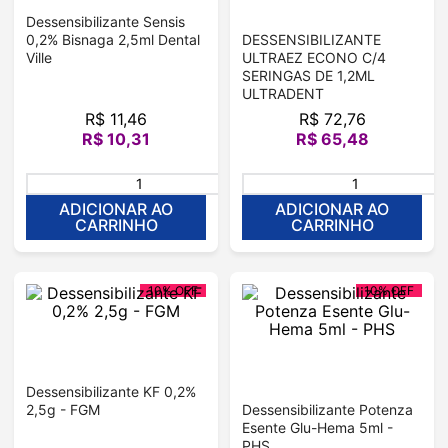
Dessensibilizante Sensis
0,2% Bisnaga 2,5ml Dental
DESSENSIBILIZANTE
Ville
ULTRAEZ ECONO C/4
SERINGAS DE 1,2ML
ULTRADENT
R$
11
,
46
R$
72
,
76
R$
10
,
31
R$
65
,
48
＋
－
ADICIONAR AO
ADICIONAR AO
CARRINHO
CARRINHO
10%
OFF
10%
OFF
Dessensibilizante KF 0,2%
2,5g - FGM
Dessensibilizante Potenza
Esente Glu-Hema 5ml -
PHS