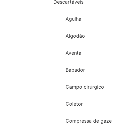
Descartáveis
Agulha
Algodão
Avental
Babador
Campo cirúrgico
Coletor
Compressa de gaze