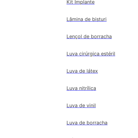
Kit Implante
Lâmina de bisturi
Lençol de borracha
Luva cirúrgica estéril
Luva de látex
Luva nitrílica
Luva de vinil
Luva de borracha