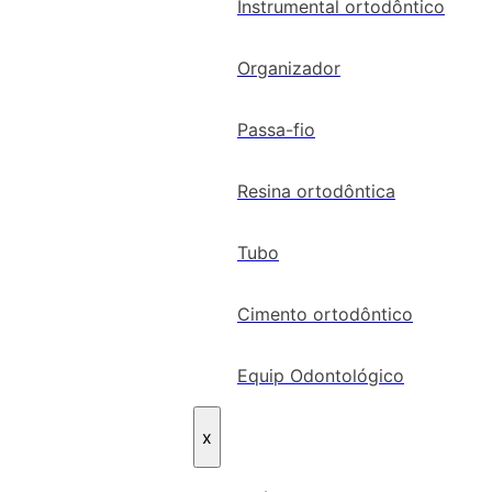
Instrumental ortodôntico
Organizador
Passa-fio
Resina ortodôntica
Tubo
Cimento ortodôntico
Equip Odontológico
x