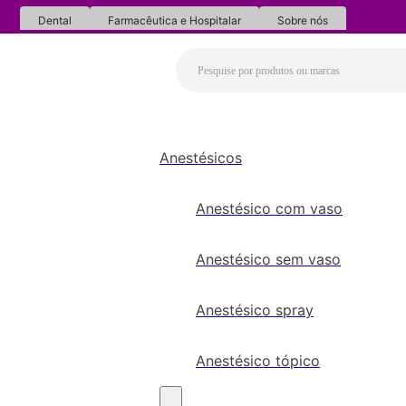
Dental
Farmacêutica e Hospitalar
Sobre nós
Anestésicos
Anestésico com vaso
Anestésico sem vaso
Anestésico spray
Anestésico tópico