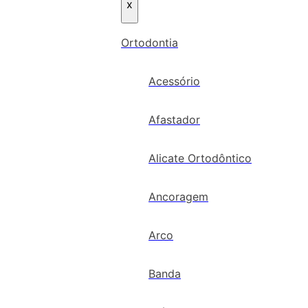
x
Ortodontia
Acessório
Afastador
Alicate Ortodôntico
Ancoragem
Arco
Banda