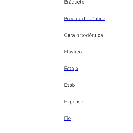
Bráquete
Broca ortodôntica
Cera ortodôntica
Elástico
Estojo
Essix
Expansor
Fio