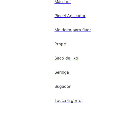
Máscara
Pincel Aplicador
Moldeira para flúor
Propé
Saco de lixo
Seringa
Sugador
Touca e gorro