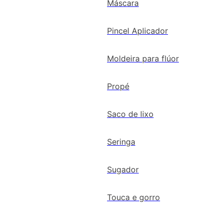
Máscara
Pincel Aplicador
Moldeira para flúor
Propé
Saco de lixo
Seringa
Sugador
Touca e gorro