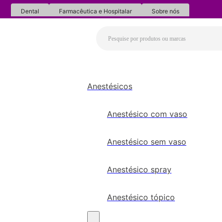
Dental
Farmacêutica e Hospitalar
Sobre nós
Anestésicos
Anestésico com vaso
Anestésico sem vaso
Anestésico spray
Anestésico tópico