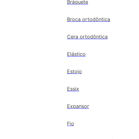
Bráquete
Broca ortodôntica
Cera ortodôntica
Elástico
Estojo
Essix
Expansor
Fio