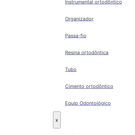
Instrumental ortodôntico
Organizador
Passa-fio
Resina ortodôntica
Tubo
Cimento ortodôntico
Equip Odontológico
x