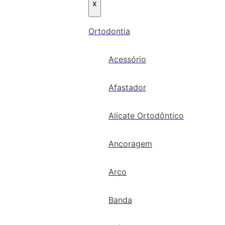
x
Ortodontia
Acessório
Afastador
Alicate Ortodôntico
Ancoragem
Arco
Banda