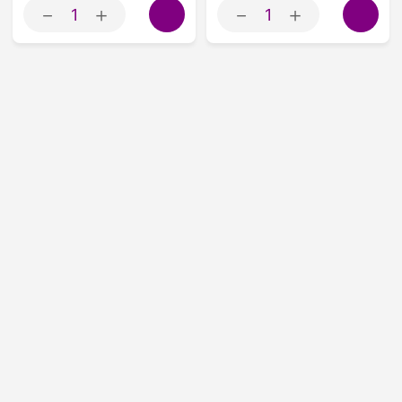
－
＋
－
＋