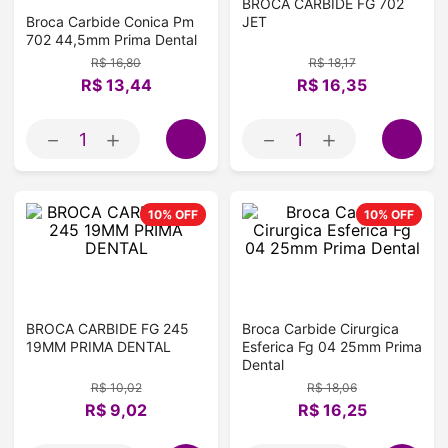
BROCA CARBIDE FG 702
Broca Carbide Conica Pm
JET
702 44,5mm Prima Dental
R$
16
,
80
R$
18
,
17
R$
13
,
44
R$
16
,
35
－
＋
－
＋
10%
OFF
10%
OFF
BROCA CARBIDE FG 245
Broca Carbide Cirurgica
19MM PRIMA DENTAL
Esferica Fg 04 25mm Prima
Dental
R$
10
,
02
R$
18
,
06
R$
9
,
02
R$
16
,
25