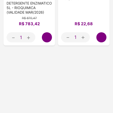
DETERGENTE ENZIMATICO
5L - RIOQUIMICA
(VALIDADE MAR/2026)
R$
870
,
47
R$
22
,
68
R$
783
,
42
－
＋
－
＋