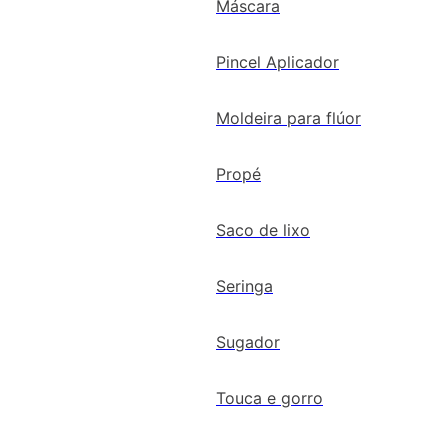
Máscara
Pincel Aplicador
Moldeira para flúor
Propé
Saco de lixo
Seringa
Sugador
Touca e gorro