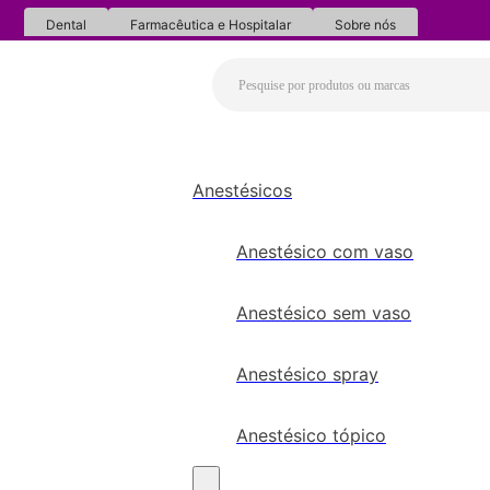
Dental
Farmacêutica e Hospitalar
Sobre nós
Anestésicos
Anestésico com vaso
Anestésico sem vaso
Anestésico spray
Anestésico tópico