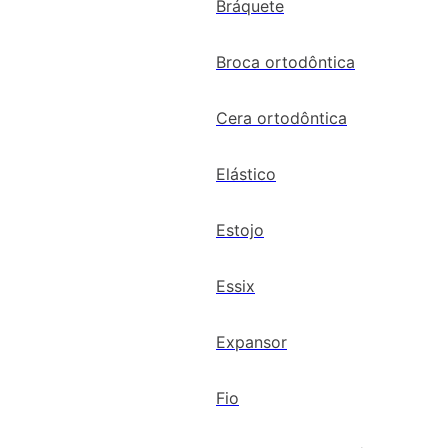
Bráquete
Broca ortodôntica
Cera ortodôntica
Elástico
Estojo
Essix
Expansor
Fio