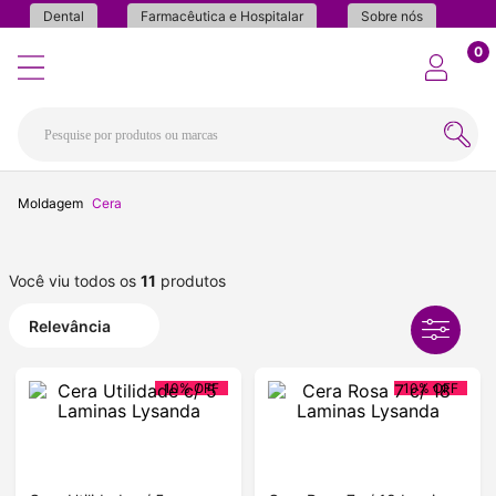
Dental
Farmacêutica e Hospitalar
Sobre nós
0
Moldagem
Cera
Você viu todos os
11
produtos
Relevância
10%
OFF
10%
OFF