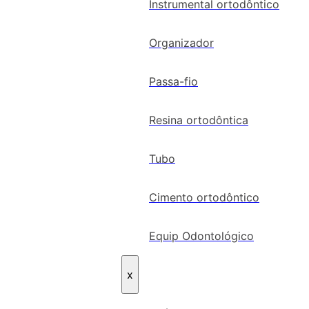
Instrumental ortodôntico
Organizador
Passa-fio
Resina ortodôntica
Tubo
Cimento ortodôntico
Equip Odontológico
x