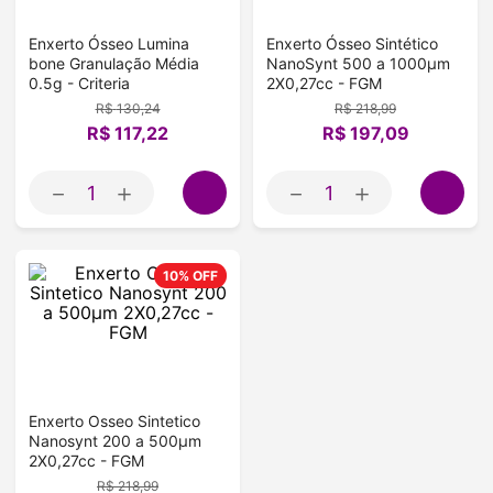
Enxerto Ósseo Lumina
Enxerto Ósseo Sintético
bone Granulação Média
NanoSynt 500 a 1000µm
0.5g - Criteria
2X0,27cc - FGM
R$
130
,
24
R$
218
,
99
R$
117
,
22
R$
197
,
09
－
＋
－
＋
10%
OFF
Enxerto Osseo Sintetico
Nanosynt 200 a 500µm
2X0,27cc - FGM
R$
218
,
99