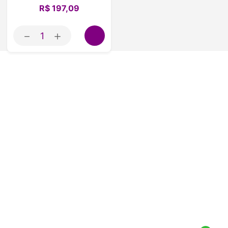
R$
197
,
09
－
＋