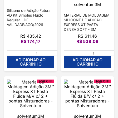
solventum3M
Silicone de Adição Futura
AD Kit Simples Fluido
MATERIAL DE MOLDAGEM
Regular - DFL -
SILICONE DE ADICAO
VALIDADE:AGO/2026
EXPRESS XT PASTA
DENSA SOFT - 3M
R$
435
,
42
R$
611
,
46
R$
174
,
17
R$
538
,
08
＋
－
ADICIONAR AO
ADICIONAR AO
CARRINHO
CARRINHO
12%
OFF
12%
OFF
solventum3M
solventum3M