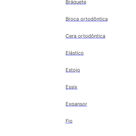
Bráquete
Broca ortodôntica
Cera ortodôntica
Elástico
Estojo
Essix
Expansor
Fio