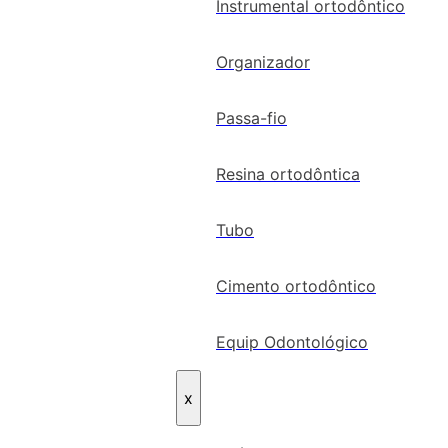
Instrumental ortodôntico
Organizador
Passa-fio
Resina ortodôntica
Tubo
Cimento ortodôntico
Equip Odontológico
x