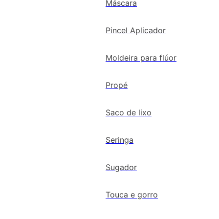
Máscara
Pincel Aplicador
Moldeira para flúor
Propé
Saco de lixo
Seringa
Sugador
Touca e gorro