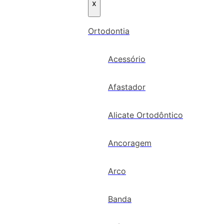
x
Ortodontia
Acessório
Afastador
Alicate Ortodôntico
Ancoragem
Arco
Banda