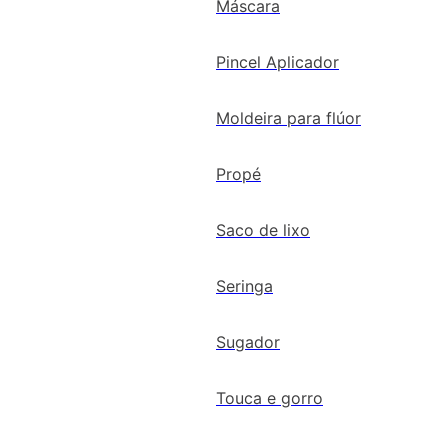
Máscara
Pincel Aplicador
Moldeira para flúor
Propé
Saco de lixo
Seringa
Sugador
Touca e gorro