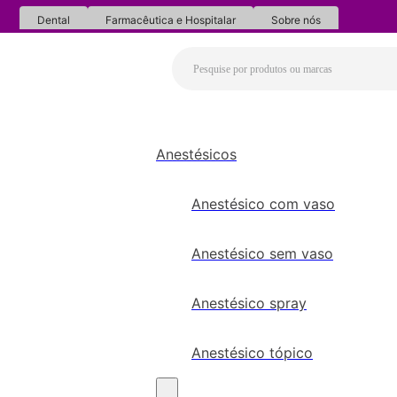
Dental
Farmacêutica e Hospitalar
Sobre nós
Anestésicos
Anestésico com vaso
Anestésico sem vaso
Anestésico spray
Anestésico tópico