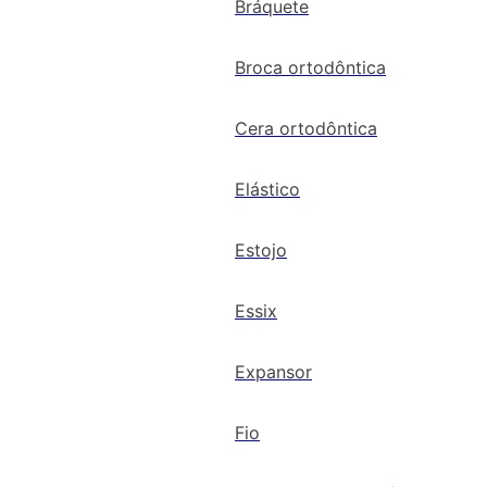
Bráquete
Broca ortodôntica
Cera ortodôntica
Elástico
Estojo
Essix
Expansor
Fio