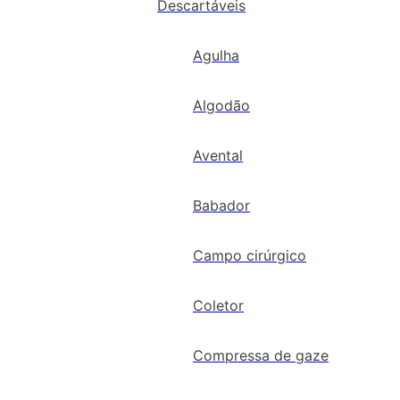
Descartáveis
Agulha
Algodão
Avental
Babador
Campo cirúrgico
Coletor
Compressa de gaze