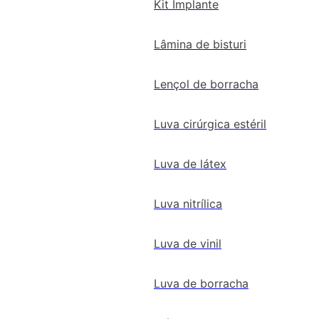
Kit Implante
Lâmina de bisturi
Lençol de borracha
Luva cirúrgica estéril
Luva de látex
Luva nitrílica
Luva de vinil
Luva de borracha