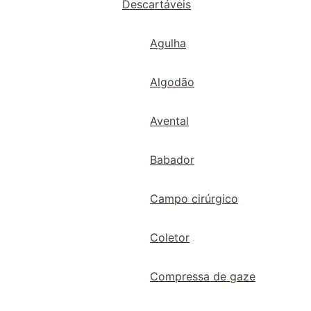
Descartáveis
Agulha
Algodão
Avental
Babador
Campo cirúrgico
Coletor
Compressa de gaze