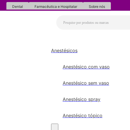
Dental
Farmacêutica e Hospitalar
Sobre nós
Anestésicos
Anestésico com vaso
Anestésico sem vaso
Anestésico spray
Anestésico tópico