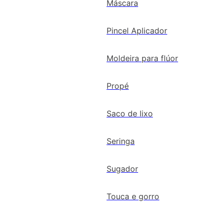
Máscara
Pincel Aplicador
Moldeira para flúor
Propé
Saco de lixo
Seringa
Sugador
Touca e gorro