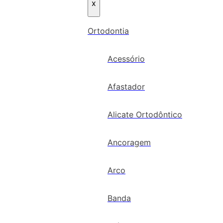
x
Ortodontia
Acessório
Afastador
Alicate Ortodôntico
Ancoragem
Arco
Banda