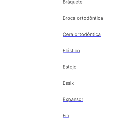
Bráquete
Broca ortodôntica
Cera ortodôntica
Elástico
Estojo
Essix
Expansor
Fio