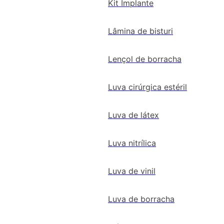
Kit Implante
Lâmina de bisturi
Lençol de borracha
Luva cirúrgica estéril
Luva de látex
Luva nitrílica
Luva de vinil
Luva de borracha