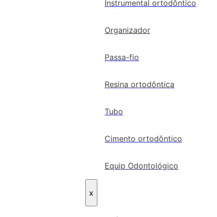
Instrumental ortodôntico
Organizador
Passa-fio
Resina ortodôntica
Tubo
Cimento ortodôntico
Equip Odontológico
x