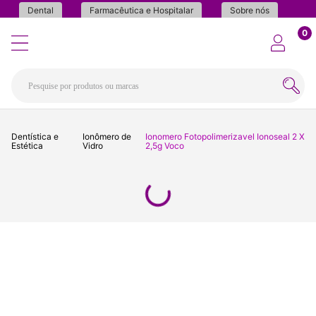
Dental
Farmacêutica e Hospitalar
Sobre nós
0
Dentística e
Ionômero de
Ionomero Fotopolimerizavel Ionoseal 2 X
Estética
Vidro
2,5g Voco