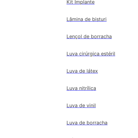
Kit Implante
Lâmina de bisturi
Lençol de borracha
Luva cirúrgica estéril
Luva de látex
Luva nitrílica
Luva de vinil
Luva de borracha