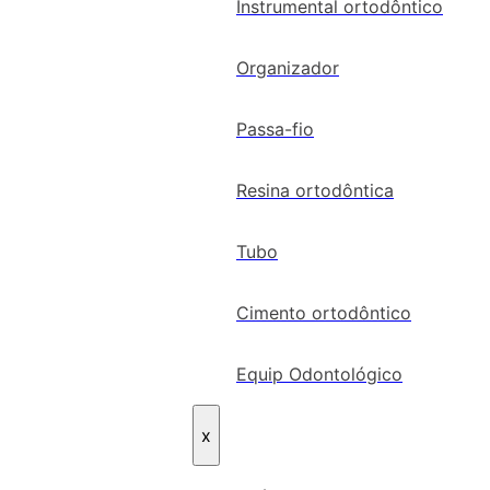
Instrumental ortodôntico
Organizador
Passa-fio
Resina ortodôntica
Tubo
Cimento ortodôntico
Equip Odontológico
x