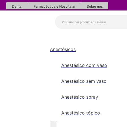
Dental
Farmacêutica e Hospitalar
Sobre nós
Anestésicos
Anestésico com vaso
Anestésico sem vaso
Anestésico spray
Anestésico tópico