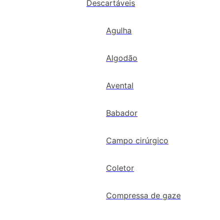
Descartáveis
Agulha
Algodão
Avental
Babador
Campo cirúrgico
Coletor
Compressa de gaze