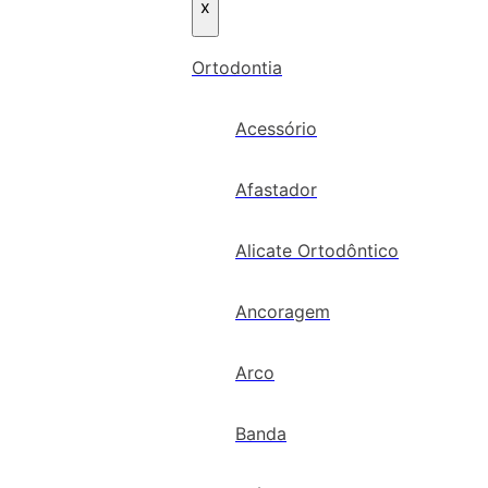
x
Ortodontia
Acessório
Afastador
Alicate Ortodôntico
Ancoragem
Arco
Banda