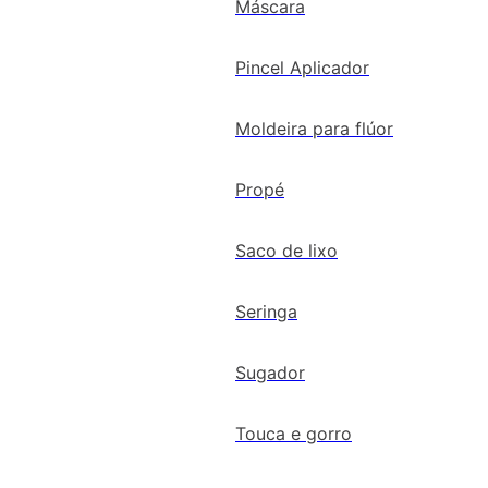
Máscara
Pincel Aplicador
Moldeira para flúor
Propé
Saco de lixo
Seringa
Sugador
Touca e gorro