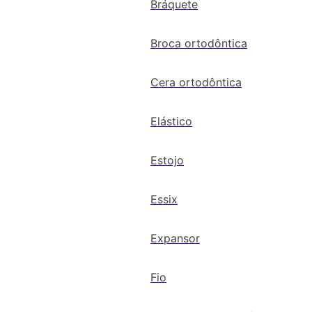
Bráquete
Broca ortodôntica
Cera ortodôntica
Elástico
Estojo
Essix
Expansor
Fio