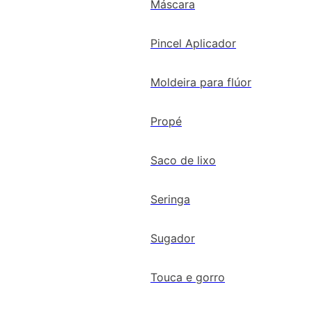
Máscara
Pincel Aplicador
Moldeira para flúor
Propé
Saco de lixo
Seringa
Sugador
Touca e gorro