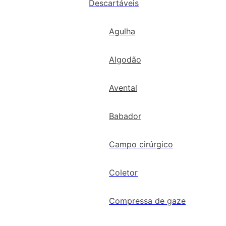
Descartáveis
Agulha
Algodão
Avental
Babador
Campo cirúrgico
Coletor
Compressa de gaze