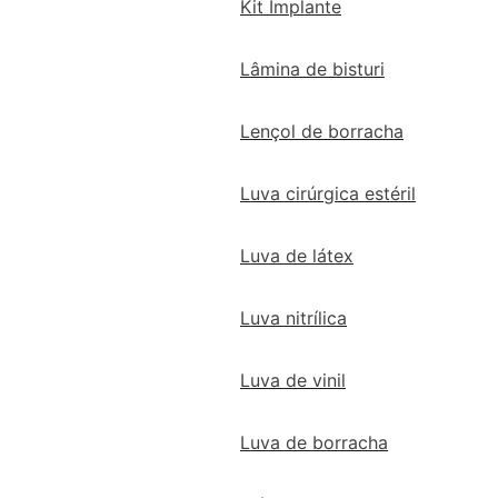
Kit Implante
Lâmina de bisturi
Lençol de borracha
Luva cirúrgica estéril
Luva de látex
Luva nitrílica
Luva de vinil
Luva de borracha