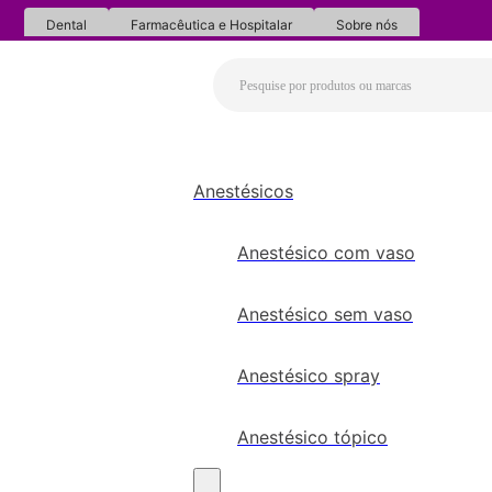
Dental
Farmacêutica e Hospitalar
Sobre nós
Anestésicos
Anestésico com vaso
Anestésico sem vaso
Anestésico spray
Anestésico tópico