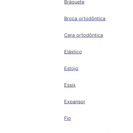
Bráquete
Broca ortodôntica
Cera ortodôntica
Elástico
Estojo
Essix
Expansor
Fio