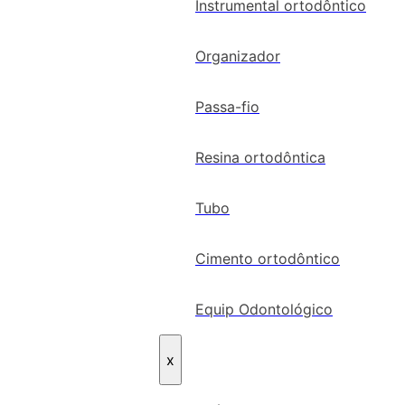
Instrumental ortodôntico
Organizador
Passa-fio
Resina ortodôntica
Tubo
Cimento ortodôntico
Equip Odontológico
x