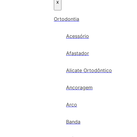
x
Ortodontia
Acessório
Afastador
Alicate Ortodôntico
Ancoragem
Arco
Banda