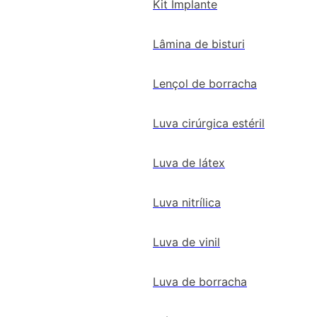
Kit Implante
Lâmina de bisturi
Lençol de borracha
Luva cirúrgica estéril
Luva de látex
Luva nitrílica
Luva de vinil
Luva de borracha