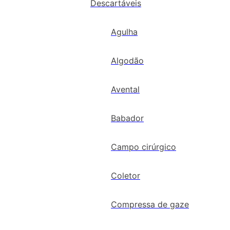
Descartáveis
Agulha
Algodão
Avental
Babador
Campo cirúrgico
Coletor
Compressa de gaze