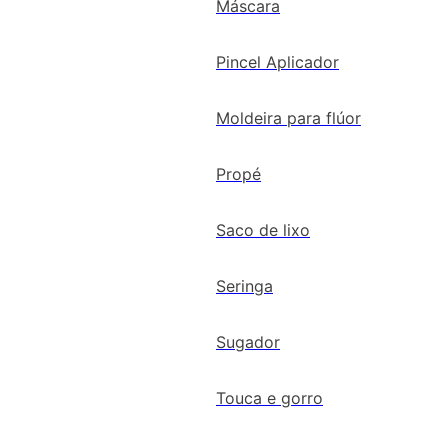
Máscara
Pincel Aplicador
Moldeira para flúor
Propé
Saco de lixo
Seringa
Sugador
Touca e gorro