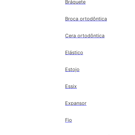
Bráquete
Broca ortodôntica
Cera ortodôntica
Elástico
Estojo
Essix
Expansor
Fio