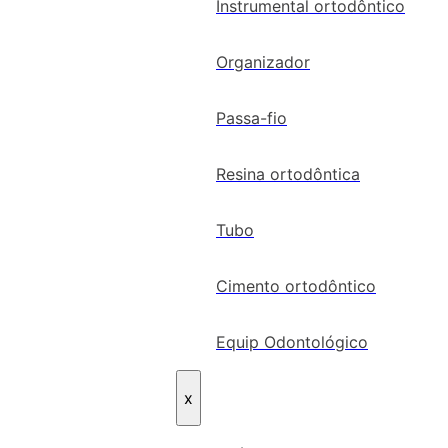
Instrumental ortodôntico
Organizador
Passa-fio
Resina ortodôntica
Tubo
Cimento ortodôntico
Equip Odontológico
x