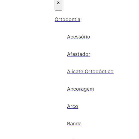
x
Ortodontia
Acessório
Afastador
Alicate Ortodôntico
Ancoragem
Arco
Banda