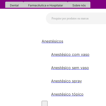
Dental
Farmacêutica e Hospitalar
Sobre nós
Anestésicos
Anestésico com vaso
Anestésico sem vaso
Anestésico spray
Anestésico tópico