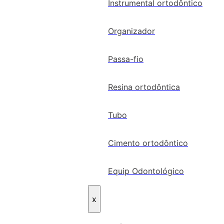
Instrumental ortodôntico
Organizador
Passa-fio
Resina ortodôntica
Tubo
Cimento ortodôntico
Equip Odontológico
x