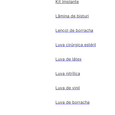
Kit Implante
Lâmina de bisturi
Lençol de borracha
Luva cirúrgica estéril
Luva de látex
Luva nitrílica
Luva de vinil
Luva de borracha