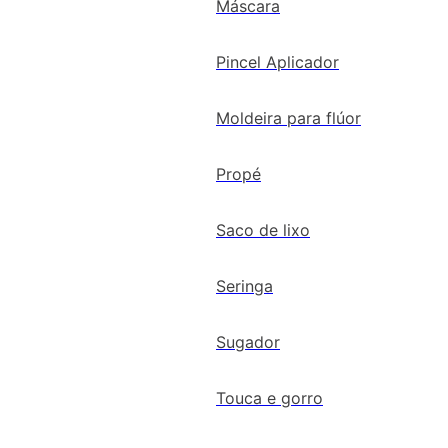
Máscara
Pincel Aplicador
Moldeira para flúor
Propé
Saco de lixo
Seringa
Sugador
Touca e gorro