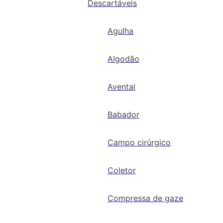
Descartáveis
Agulha
Algodão
Avental
Babador
Campo cirúrgico
Coletor
Compressa de gaze