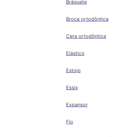
Bráquete
Broca ortodôntica
Cera ortodôntica
Elástico
Estojo
Essix
Expansor
Fio