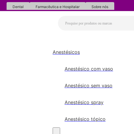
Dental
Farmacêutica e Hospitalar
Sobre nós
Anestésicos
Anestésico com vaso
Anestésico sem vaso
Anestésico spray
Anestésico tópico