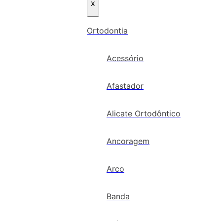
x
Ortodontia
Acessório
Afastador
Alicate Ortodôntico
Ancoragem
Arco
Banda