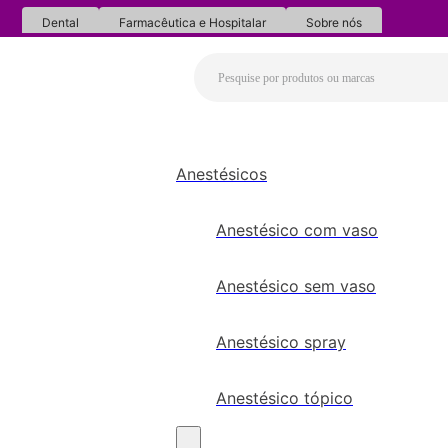
Dental
Farmacêutica e Hospitalar
Sobre nós
Anestésicos
Anestésico com vaso
Anestésico sem vaso
Anestésico spray
Anestésico tópico