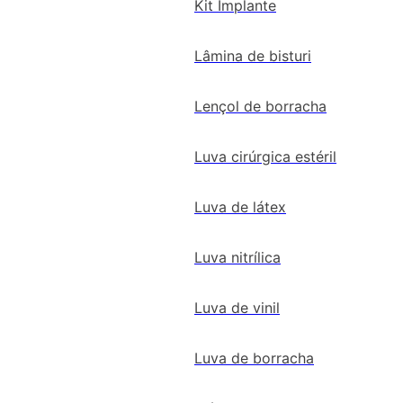
Kit Implante
Lâmina de bisturi
Lençol de borracha
Luva cirúrgica estéril
Luva de látex
Luva nitrílica
Luva de vinil
Luva de borracha