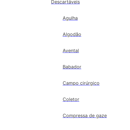
Descartáveis
Agulha
Algodão
Avental
Babador
Campo cirúrgico
Coletor
Compressa de gaze