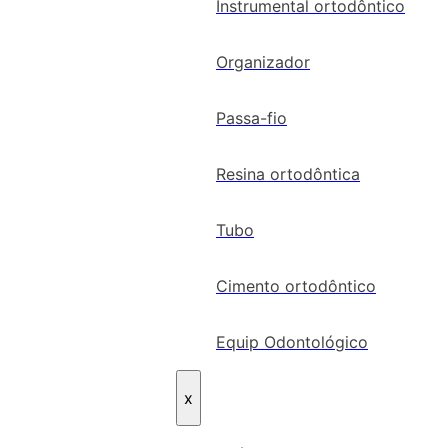
Instrumental ortodôntico
Organizador
Passa-fio
Resina ortodôntica
Tubo
Cimento ortodôntico
Equip Odontológico
x