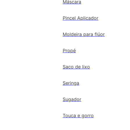
Máscara
Pincel Aplicador
Moldeira para flúor
Propé
Saco de lixo
Seringa
Sugador
Touca e gorro