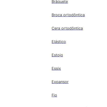
Bráquete
Broca ortodôntica
Cera ortodôntica
Elástico
Estojo
Essix
Expansor
Fio