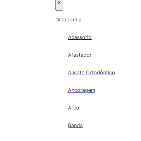
x
Ortodontia
Acessório
Afastador
Alicate Ortodôntico
Ancoragem
Arco
Banda