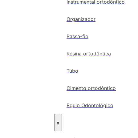
Instrumental ortodôntico
Organizador
Passa-fio
Resina ortodôntica
Tubo
Cimento ortodôntico
Equip Odontológico
x