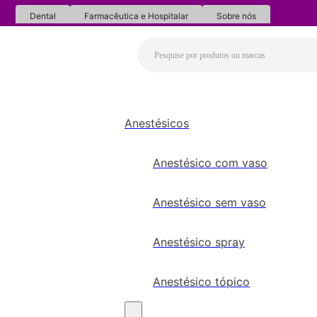
Dental
Farmacêutica e Hospitalar
Sobre nós
Anestésicos
Anestésico com vaso
Anestésico sem vaso
Anestésico spray
Anestésico tópico