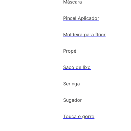
Máscara
Pincel Aplicador
Moldeira para flúor
Propé
Saco de lixo
Seringa
Sugador
Touca e gorro