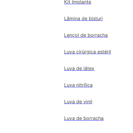
Kit Implante
Lâmina de bisturi
Lençol de borracha
Luva cirúrgica estéril
Luva de látex
Luva nitrílica
Luva de vinil
Luva de borracha