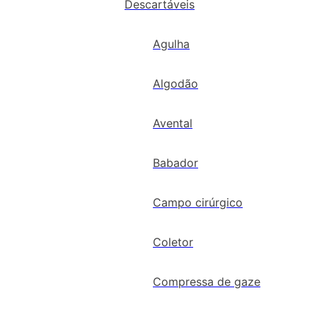
Descartáveis
Agulha
Algodão
Avental
Babador
Campo cirúrgico
Coletor
Compressa de gaze