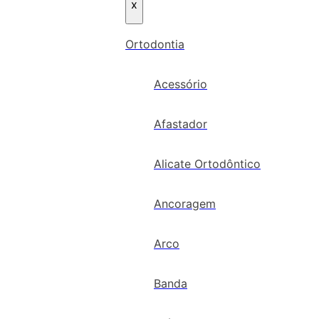
x
Ortodontia
Acessório
Afastador
Alicate Ortodôntico
Ancoragem
Arco
Banda