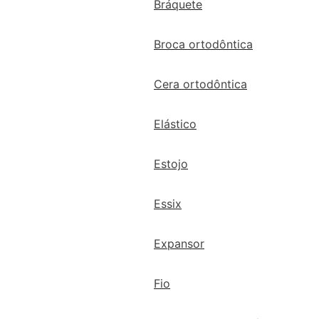
Bráquete
Broca ortodôntica
Cera ortodôntica
Elástico
Estojo
Essix
Expansor
Fio