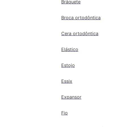
Bráquete
Broca ortodôntica
Cera ortodôntica
Elástico
Estojo
Essix
Expansor
Fio