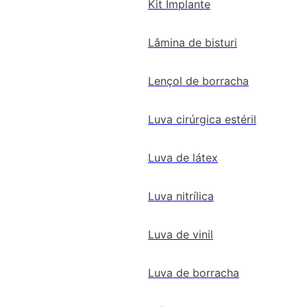
Kit Implante
Lâmina de bisturi
Lençol de borracha
Luva cirúrgica estéril
Luva de látex
Luva nitrílica
Luva de vinil
Luva de borracha