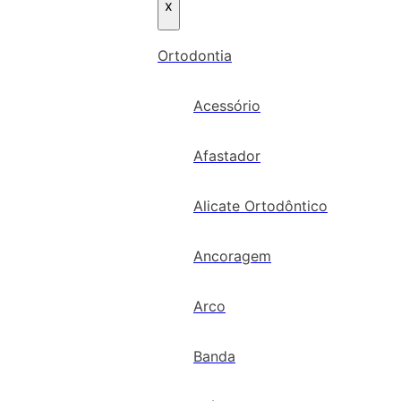
x
Ortodontia
Acessório
Afastador
Alicate Ortodôntico
Ancoragem
Arco
Banda