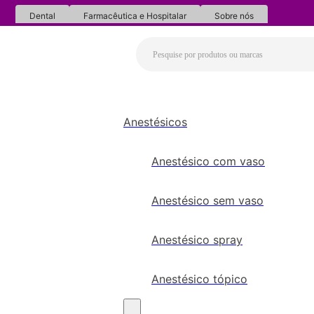
Dental
Farmacêutica e Hospitalar
Sobre nós
Anestésicos
Anestésico com vaso
Anestésico sem vaso
Anestésico spray
Anestésico tópico