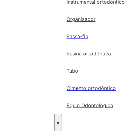
Instrumental ortodôntico
Organizador
Passa-fio
Resina ortodôntica
Tubo
Cimento ortodôntico
Equip Odontológico
x