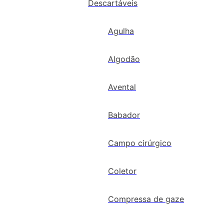
Descartáveis
Agulha
Algodão
Avental
Babador
Campo cirúrgico
Coletor
Compressa de gaze