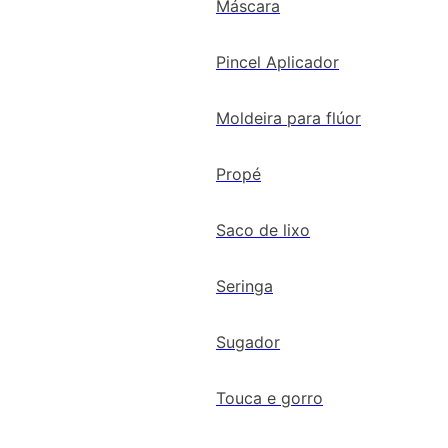
Máscara
Pincel Aplicador
Moldeira para flúor
Propé
Saco de lixo
Seringa
Sugador
Touca e gorro