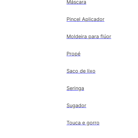
Máscara
Pincel Aplicador
Moldeira para flúor
Propé
Saco de lixo
Seringa
Sugador
Touca e gorro