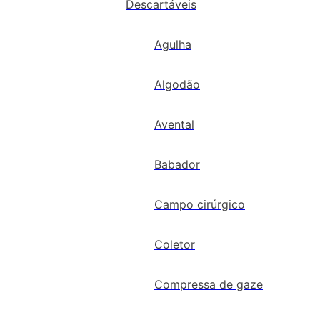
Descartáveis
Agulha
Algodão
Avental
Babador
Campo cirúrgico
Coletor
Compressa de gaze