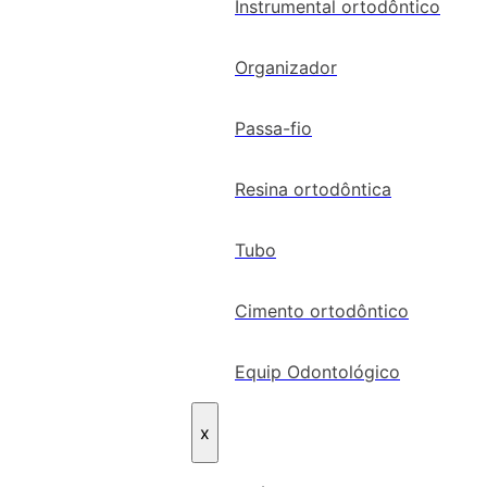
Instrumental ortodôntico
Organizador
Passa-fio
Resina ortodôntica
Tubo
Cimento ortodôntico
Equip Odontológico
x