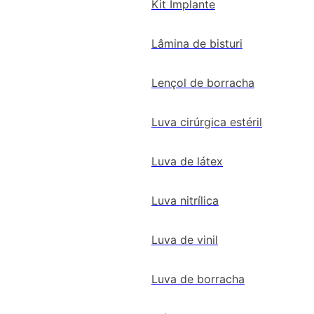
Kit Implante
Lâmina de bisturi
Lençol de borracha
Luva cirúrgica estéril
Luva de látex
Luva nitrílica
Luva de vinil
Luva de borracha