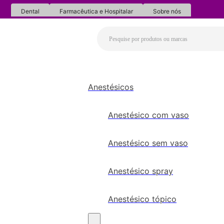
Dental
Farmacêutica e Hospitalar
Sobre nós
Anestésicos
Anestésico com vaso
Anestésico sem vaso
Anestésico spray
Anestésico tópico