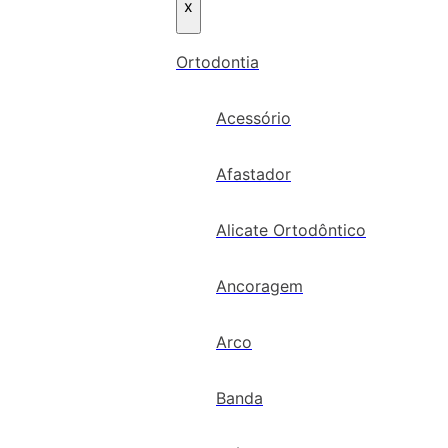
x
Ortodontia
Acessório
Afastador
Alicate Ortodôntico
Ancoragem
Arco
Banda