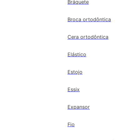
Bráquete
Broca ortodôntica
Cera ortodôntica
Elástico
Estojo
Essix
Expansor
Fio