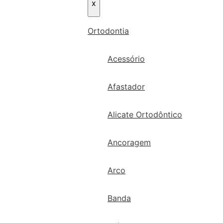
x
Ortodontia
Acessório
Afastador
Alicate Ortodôntico
Ancoragem
Arco
Banda