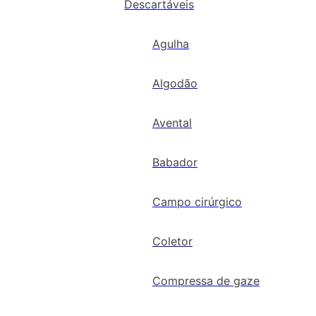
Descartáveis
Agulha
Algodão
Avental
Babador
Campo cirúrgico
Coletor
Compressa de gaze