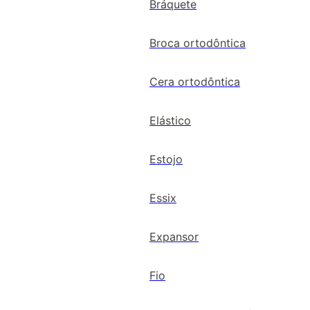
Bráquete
Broca ortodôntica
Cera ortodôntica
Elástico
Estojo
Essix
Expansor
Fio