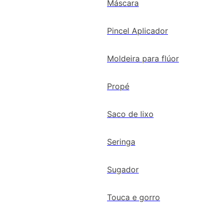
Máscara
Pincel Aplicador
Moldeira para flúor
Propé
Saco de lixo
Seringa
Sugador
Touca e gorro