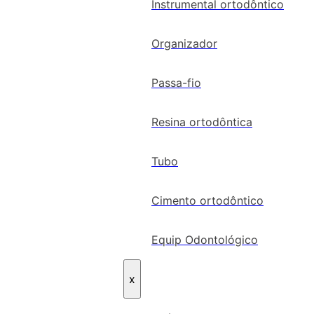
Instrumental ortodôntico
Organizador
Passa-fio
Resina ortodôntica
Tubo
Cimento ortodôntico
Equip Odontológico
x