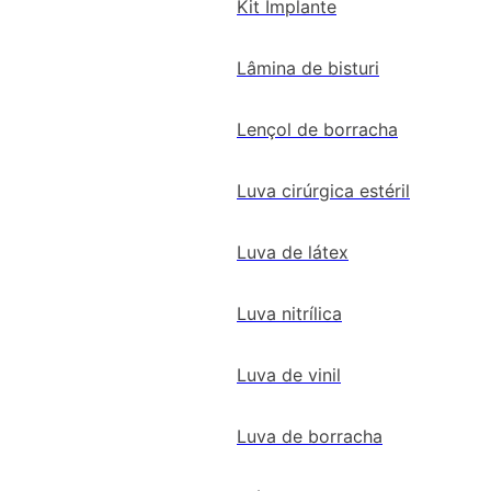
Kit Implante
Lâmina de bisturi
Lençol de borracha
Luva cirúrgica estéril
Luva de látex
Luva nitrílica
Luva de vinil
Luva de borracha