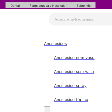
Dental
Farmacêutica e Hospitalar
Sobre nós
Anestésicos
Anestésico com vaso
Anestésico sem vaso
Anestésico spray
Anestésico tópico