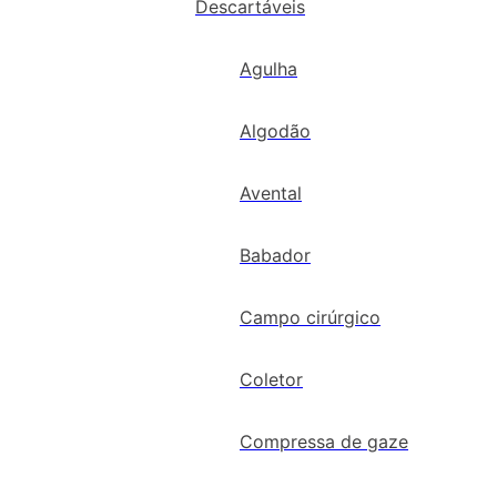
Descartáveis
Agulha
Algodão
Avental
Babador
Campo cirúrgico
Coletor
Compressa de gaze