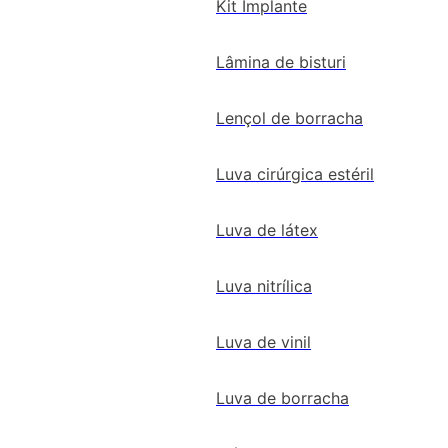
Kit Implante
Lâmina de bisturi
Lençol de borracha
Luva cirúrgica estéril
Luva de látex
Luva nitrílica
Luva de vinil
Luva de borracha