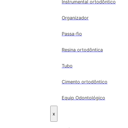
Instrumental ortodôntico
Organizador
Passa-fio
Resina ortodôntica
Tubo
Cimento ortodôntico
Equip Odontológico
x