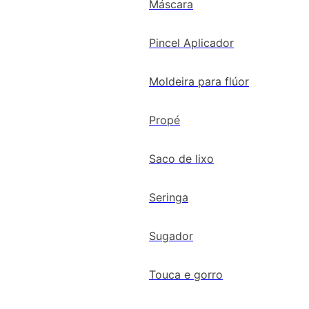
Máscara
Pincel Aplicador
Moldeira para flúor
Propé
Saco de lixo
Seringa
Sugador
Touca e gorro