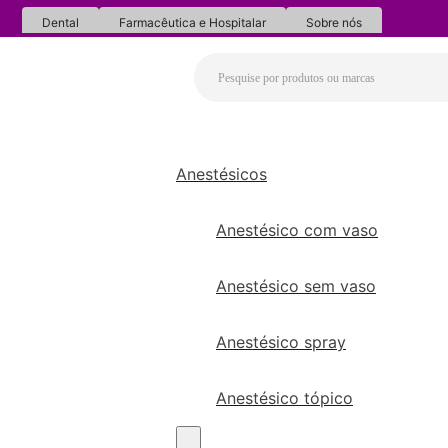
Dental
Farmacêutica e Hospitalar
Sobre nós
Anestésicos
Anestésico com vaso
Anestésico sem vaso
Anestésico spray
Anestésico tópico