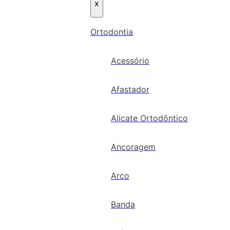
x
Ortodontia
Acessório
Afastador
Alicate Ortodôntico
Ancoragem
Arco
Banda