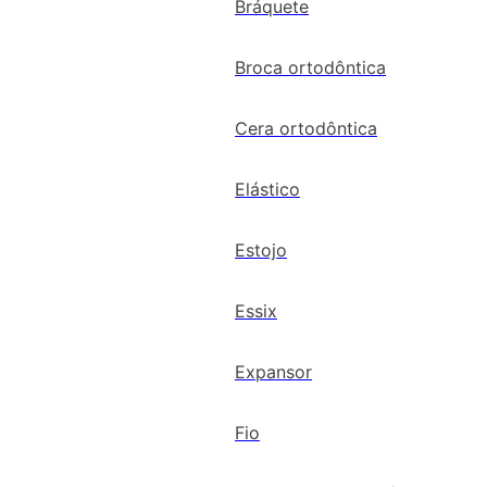
Bráquete
Broca ortodôntica
Cera ortodôntica
Elástico
Estojo
Essix
Expansor
Fio