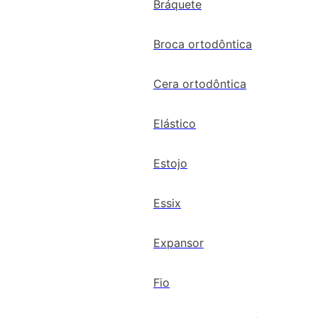
Bráquete
Broca ortodôntica
Cera ortodôntica
Elástico
Estojo
Essix
Expansor
Fio