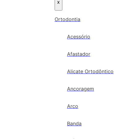
x
Ortodontia
Acessório
Afastador
Alicate Ortodôntico
Ancoragem
Arco
Banda