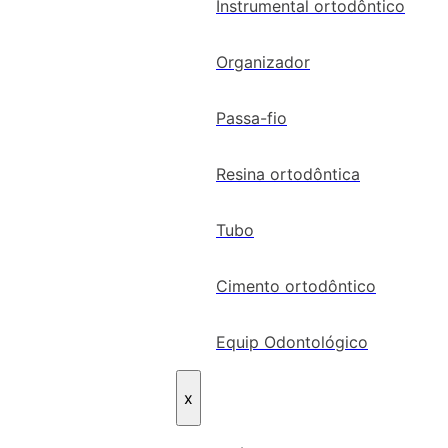
Instrumental ortodôntico
Organizador
Passa-fio
Resina ortodôntica
Tubo
Cimento ortodôntico
Equip Odontológico
x