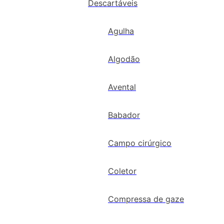
Descartáveis
Agulha
Algodão
Avental
Babador
Campo cirúrgico
Coletor
Compressa de gaze