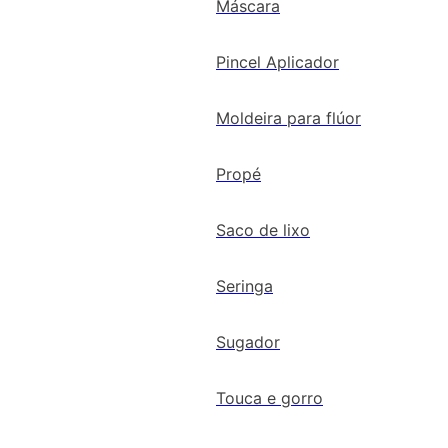
Máscara
Pincel Aplicador
Moldeira para flúor
Propé
Saco de lixo
Seringa
Sugador
Touca e gorro