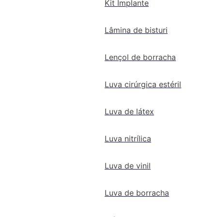
Kit Implante
Lâmina de bisturi
Lençol de borracha
Luva cirúrgica estéril
Luva de látex
Luva nitrílica
Luva de vinil
Luva de borracha