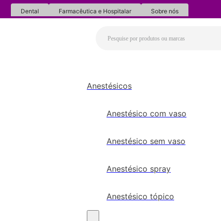
Dental
Farmacêutica e Hospitalar
Sobre nós
Anestésicos
Anestésico com vaso
Anestésico sem vaso
Anestésico spray
Anestésico tópico