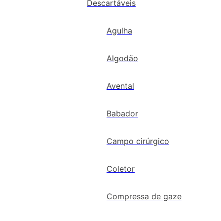
Descartáveis
Agulha
Algodão
Avental
Babador
Campo cirúrgico
Coletor
Compressa de gaze