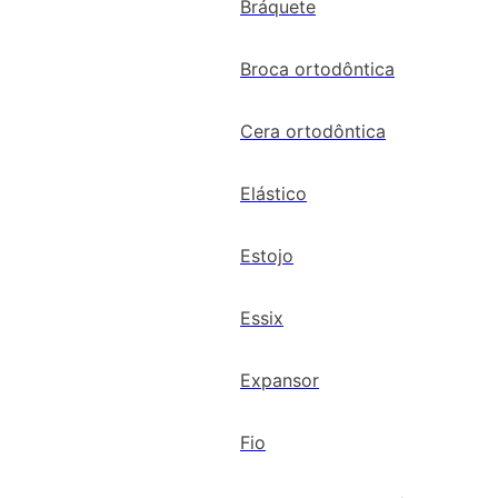
Bráquete
Broca ortodôntica
Cera ortodôntica
Elástico
Estojo
Essix
Expansor
Fio