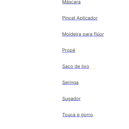
Máscara
Pincel Aplicador
Moldeira para flúor
Propé
Saco de lixo
Seringa
Sugador
Touca e gorro