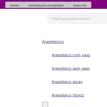
Dental
Farmacêutica e Hospitalar
Sobre nós
Anestésicos
Anestésico com vaso
Anestésico sem vaso
Anestésico spray
Anestésico tópico