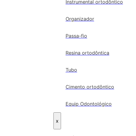
Instrumental ortodôntico
Organizador
Passa-fio
Resina ortodôntica
Tubo
Cimento ortodôntico
Equip Odontológico
x