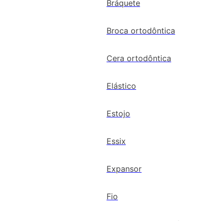
Bráquete
Broca ortodôntica
Cera ortodôntica
Elástico
Estojo
Essix
Expansor
Fio