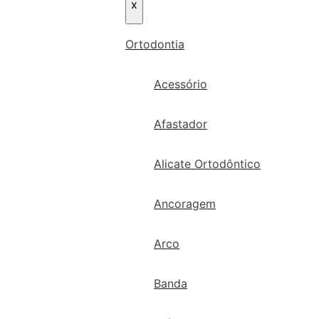
x
Ortodontia
Acessório
Afastador
Alicate Ortodôntico
Ancoragem
Arco
Banda