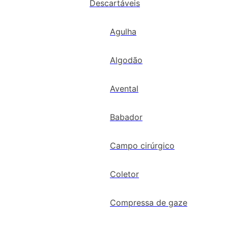
Descartáveis
Agulha
Algodão
Avental
Babador
Campo cirúrgico
Coletor
Compressa de gaze