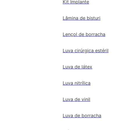
Kit Implante
Lâmina de bisturi
Lençol de borracha
Luva cirúrgica estéril
Luva de látex
Luva nitrílica
Luva de vinil
Luva de borracha