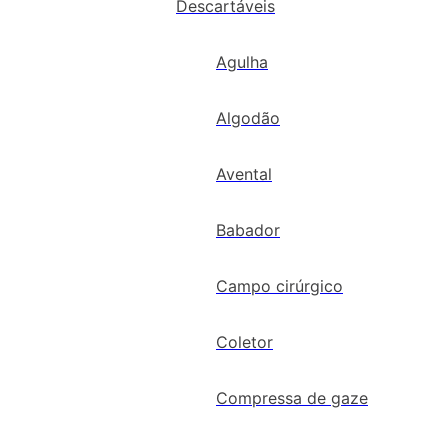
Descartáveis
Agulha
Algodão
Avental
Babador
Campo cirúrgico
Coletor
Compressa de gaze