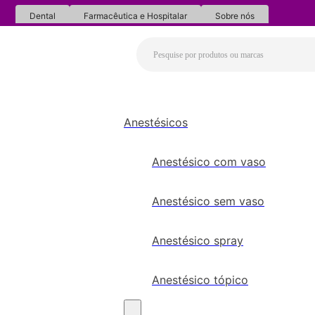
Dental
Farmacêutica e Hospitalar
Sobre nós
Anestésicos
Anestésico com vaso
Anestésico sem vaso
Anestésico spray
Anestésico tópico