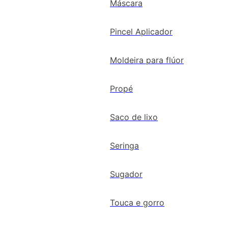
Máscara
Pincel Aplicador
Moldeira para flúor
Propé
Saco de lixo
Seringa
Sugador
Touca e gorro