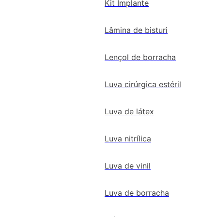
Kit Implante
Lâmina de bisturi
Lençol de borracha
Luva cirúrgica estéril
Luva de látex
Luva nitrílica
Luva de vinil
Luva de borracha