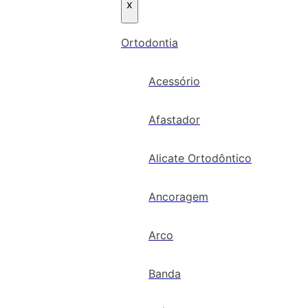
x
Ortodontia
Acessório
Afastador
Alicate Ortodôntico
Ancoragem
Arco
Banda