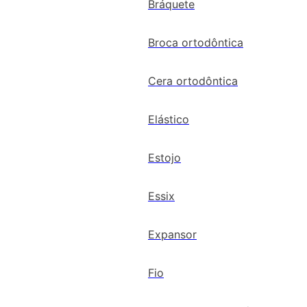
Bráquete
Broca ortodôntica
Cera ortodôntica
Elástico
Estojo
Essix
Expansor
Fio