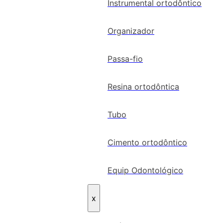
Instrumental ortodôntico
Organizador
Passa-fio
Resina ortodôntica
Tubo
Cimento ortodôntico
Equip Odontológico
x