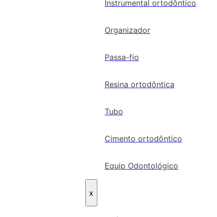
Instrumental ortodôntico
Organizador
Passa-fio
Resina ortodôntica
Tubo
Cimento ortodôntico
Equip Odontológico
x