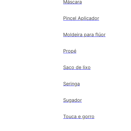
Máscara
Pincel Aplicador
Moldeira para flúor
Propé
Saco de lixo
Seringa
Sugador
Touca e gorro