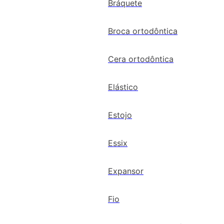
Bráquete
Broca ortodôntica
Cera ortodôntica
Elástico
Estojo
Essix
Expansor
Fio