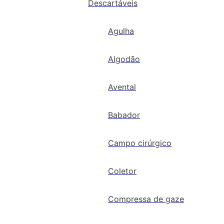
Descartáveis
Agulha
Algodão
Avental
Babador
Campo cirúrgico
Coletor
Compressa de gaze