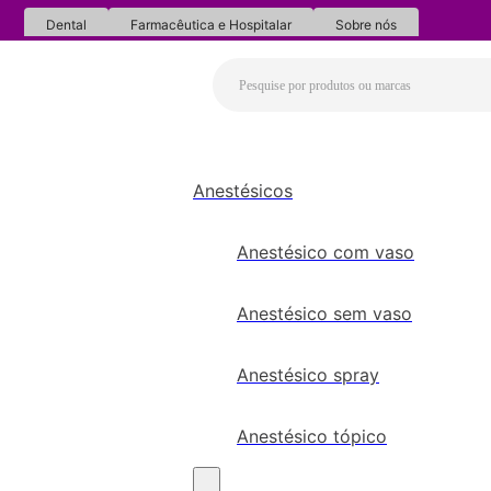
Dental
Farmacêutica e Hospitalar
Sobre nós
Anestésicos
Anestésico com vaso
Anestésico sem vaso
Anestésico spray
Anestésico tópico