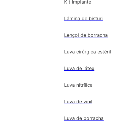
Kit Implante
Lâmina de bisturi
Lençol de borracha
Luva cirúrgica estéril
Luva de látex
Luva nitrílica
Luva de vinil
Luva de borracha