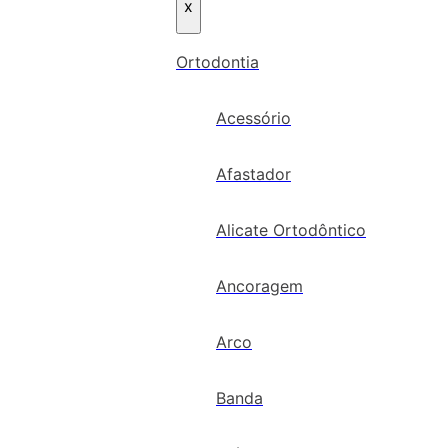
x
Ortodontia
Acessório
Afastador
Alicate Ortodôntico
Ancoragem
Arco
Banda