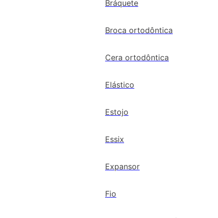
Bráquete
Broca ortodôntica
Cera ortodôntica
Elástico
Estojo
Essix
Expansor
Fio