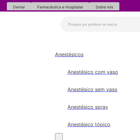
Dental
Farmacêutica e Hospitalar
Sobre nós
Anestésicos
Anestésico com vaso
Anestésico sem vaso
Anestésico spray
Anestésico tópico