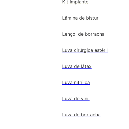
Kit Implante
Lâmina de bisturi
Lençol de borracha
Luva cirúrgica estéril
Luva de látex
Luva nitrílica
Luva de vinil
Luva de borracha