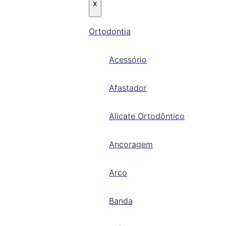
x
Ortodontia
Acessório
Afastador
Alicate Ortodôntico
Ancoragem
Arco
Banda