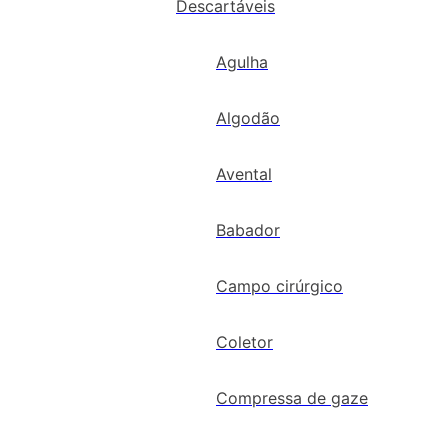
Descartáveis
Agulha
Algodão
Avental
Babador
Campo cirúrgico
Coletor
Compressa de gaze