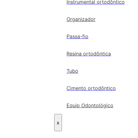
Instrumental ortodôntico
Organizador
Passa-fio
Resina ortodôntica
Tubo
Cimento ortodôntico
Equip Odontológico
x