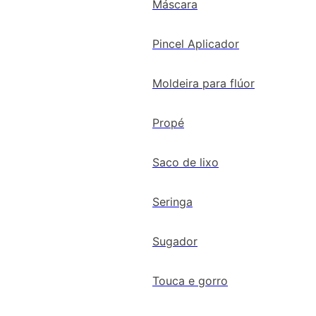
Máscara
Pincel Aplicador
Moldeira para flúor
Propé
Saco de lixo
Seringa
Sugador
Touca e gorro