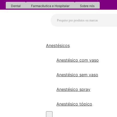
Dental
Farmacêutica e Hospitalar
Sobre nós
Anestésicos
Anestésico com vaso
Anestésico sem vaso
Anestésico spray
Anestésico tópico