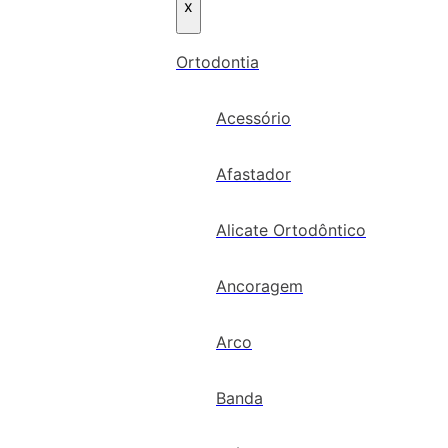
x
Ortodontia
Acessório
Afastador
Alicate Ortodôntico
Ancoragem
Arco
Banda