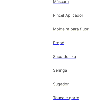
Máscara
Pincel Aplicador
Moldeira para flúor
Propé
Saco de lixo
Seringa
Sugador
Touca e gorro