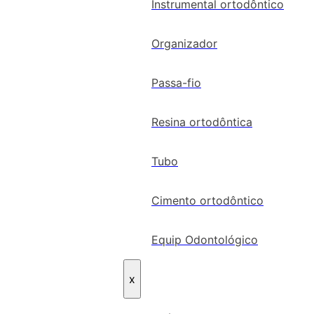
Instrumental ortodôntico
Organizador
Passa-fio
Resina ortodôntica
Tubo
Cimento ortodôntico
Equip Odontológico
x