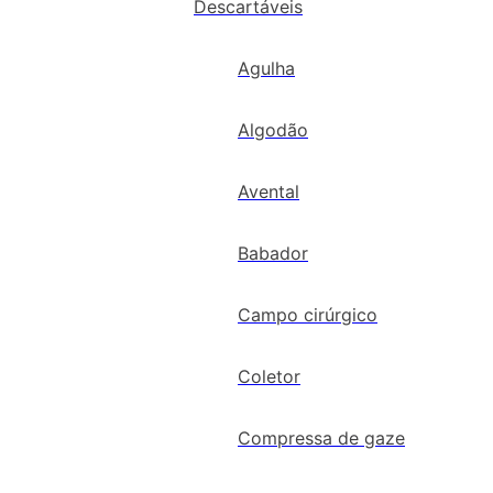
Descartáveis
Agulha
Algodão
Avental
Babador
Campo cirúrgico
Coletor
Compressa de gaze