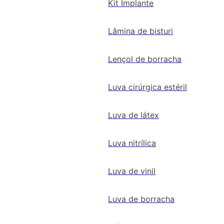
Kit Implante
Lâmina de bisturi
Lençol de borracha
Luva cirúrgica estéril
Luva de látex
Luva nitrílica
Luva de vinil
Luva de borracha