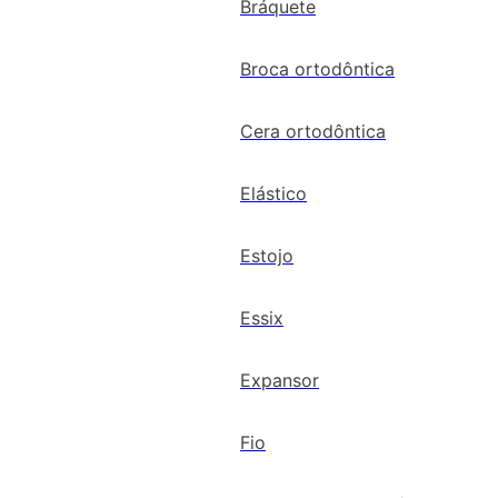
Bráquete
Broca ortodôntica
Cera ortodôntica
Elástico
Estojo
Essix
Expansor
Fio