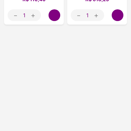
－
＋
－
＋