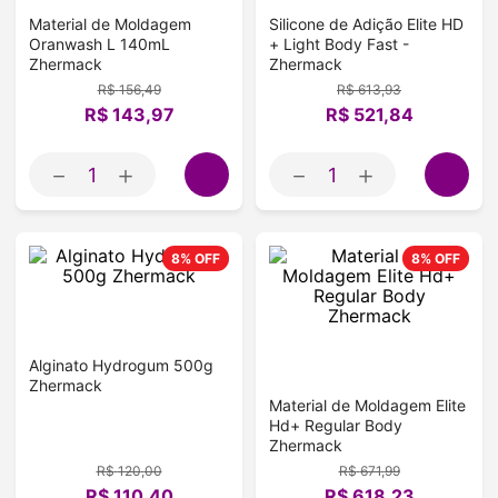
Material de Moldagem
Silicone de Adição Elite HD
Oranwash L 140mL
+ Light Body Fast -
Zhermack
Zhermack
R$
156
,
49
R$
613
,
93
R$
143
,
97
R$
521
,
84
－
＋
－
＋
8%
OFF
8%
OFF
Alginato Hydrogum 500g
Zhermack
Material de Moldagem Elite
Hd+ Regular Body
Zhermack
R$
120
,
00
R$
671
,
99
R$
110
,
40
R$
618
,
23