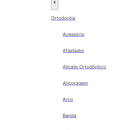
x
Ortodontia
Acessório
Afastador
Alicate Ortodôntico
Ancoragem
Arco
Banda