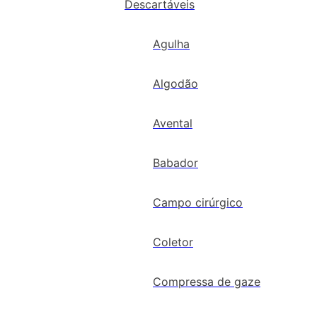
Descartáveis
Agulha
Algodão
Avental
Babador
Campo cirúrgico
Coletor
Compressa de gaze