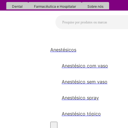
Dental
Farmacêutica e Hospitalar
Sobre nós
Anestésicos
Anestésico com vaso
Anestésico sem vaso
Anestésico spray
Anestésico tópico