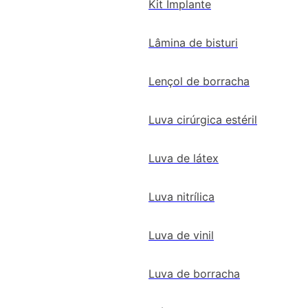
Kit Implante
Lâmina de bisturi
Lençol de borracha
Luva cirúrgica estéril
Luva de látex
Luva nitrílica
Luva de vinil
Luva de borracha