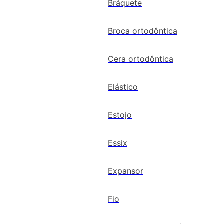
Bráquete
Broca ortodôntica
Cera ortodôntica
Elástico
Estojo
Essix
Expansor
Fio