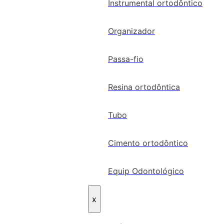
Instrumental ortodôntico
Organizador
Passa-fio
Resina ortodôntica
Tubo
Cimento ortodôntico
Equip Odontológico
x