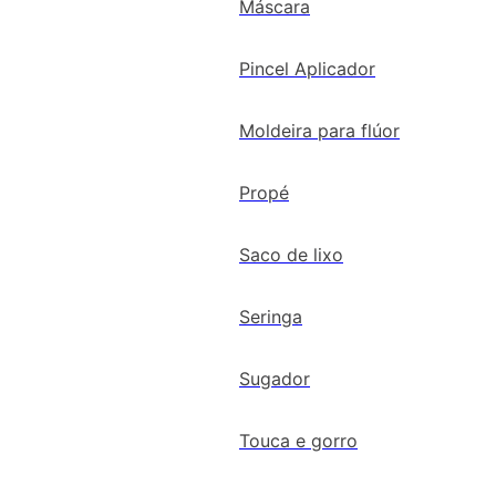
Máscara
Pincel Aplicador
Moldeira para flúor
Propé
Saco de lixo
Seringa
Sugador
Touca e gorro