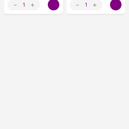
－
＋
－
＋