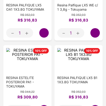
RESINA PALFIQUE LX5
Resina Palfique LX5 WE c/
OA1 1X3.8G TOKUYAMA
1 3,8g - Tokuyama
R$
352
,
03
R$
352
,
03
R$
316
,
83
R$
316
,
83
－
＋
－
＋
10%
OFF
10%
OFF
RESINA ESTELITE
RESINA PALFIQUE LX5 B1
POSTERIOR PA1 -
1X3.8G TOKUYAMA
TOKUYAMA
R$
344
,
22
R$
352
,
03
R$
309
,
80
R$
316
,
83