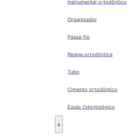
Instrumental ortodôntico
Organizador
Passa-fio
Resina ortodôntica
Tubo
Cimento ortodôntico
Equip Odontológico
x