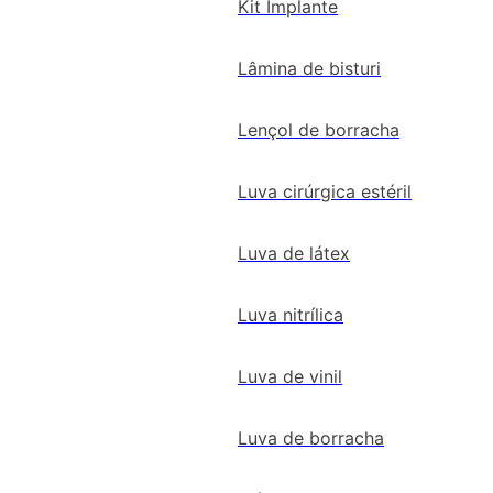
Kit Implante
Lâmina de bisturi
Lençol de borracha
Luva cirúrgica estéril
Luva de látex
Luva nitrílica
Luva de vinil
Luva de borracha