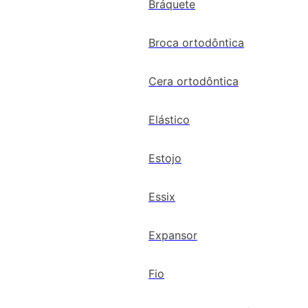
Bráquete
Broca ortodôntica
Cera ortodôntica
Elástico
Estojo
Essix
Expansor
Fio