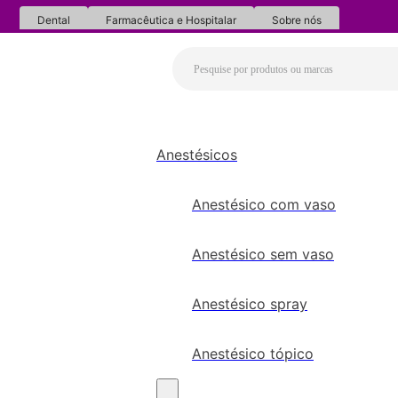
Dental
Farmacêutica e Hospitalar
Sobre nós
Anestésicos
Anestésico com vaso
Anestésico sem vaso
Anestésico spray
Anestésico tópico