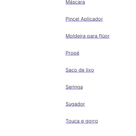
Máscara
Pincel Aplicador
Moldeira para flúor
Propé
Saco de lixo
Seringa
Sugador
Touca e gorro