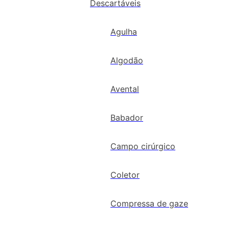
Descartáveis
Agulha
Algodão
Avental
Babador
Campo cirúrgico
Coletor
Compressa de gaze