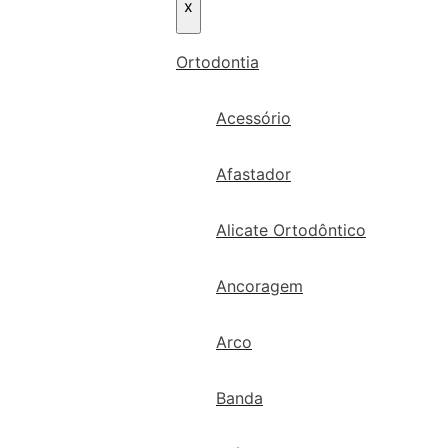
x
Ortodontia
Acessório
Afastador
Alicate Ortodôntico
Ancoragem
Arco
Banda